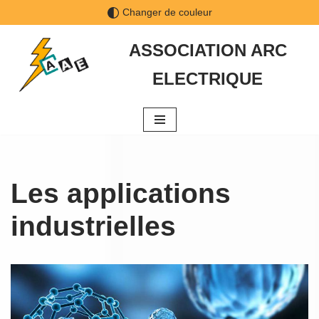
Changer de couleur
Aller
ASSOCIATION ARC
au
ELECTRIQUE
contenu
Les applications
industrielles