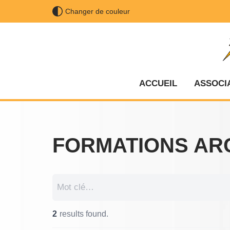
Changer de couleur
Aller
au
contenu
ACCUEIL
ASSOCI
FORMATIONS AR
2
results found.